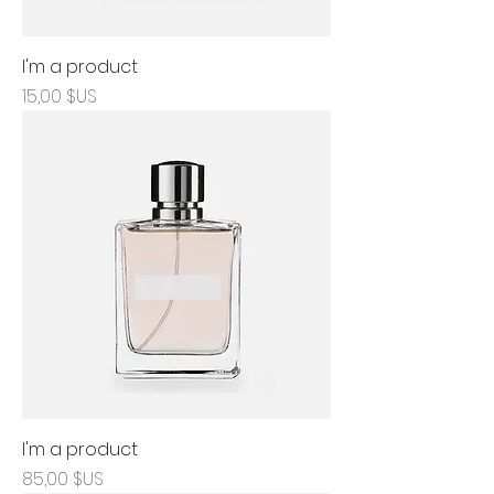
I'm a product
Prix
15,00 $US
I'm a product
Prix
85,00 $US