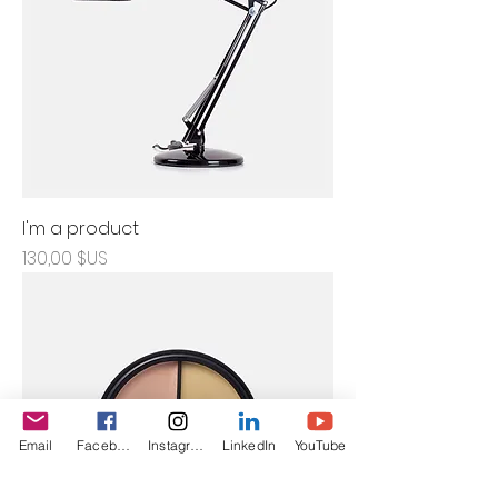
I'm a product
Prix
130,00 $US
Email
Facebook
Instagram
LinkedIn
YouTube