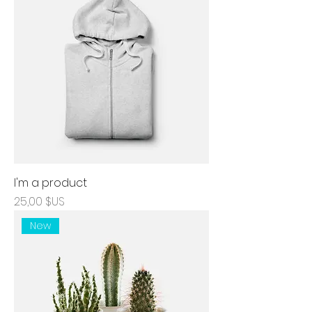
I'm a product
Prix
25,00 $US
New