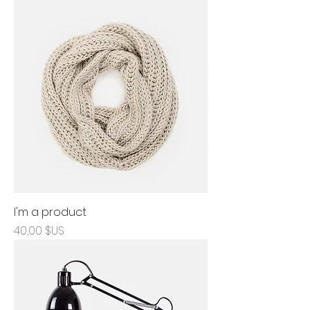
I'm a product
Prix
40,00 $US